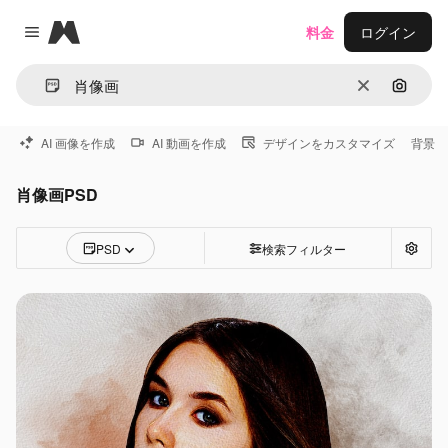
Magnific
料金
ログイン
Close menu
消去
画像で
AI 画像を作成
AI 動画を作成
デザインをカスタマイズ
背景
肖像画PSD
PSD
検索フィルター