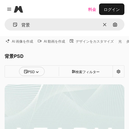
Magnific
料金
ログイン
Close menu
消去
画像で
AI 画像を作成
AI 動画を作成
デザインをカスタマイズ
光
背景PSD
PSD
検索フィルター