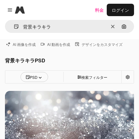
Magnific
料金
ログイン
Close menu
消去
画像で
AI 画像を作成
AI 動画を作成
デザインをカスタマイズ
背景キラキラPSD
PSD
検索フィルター