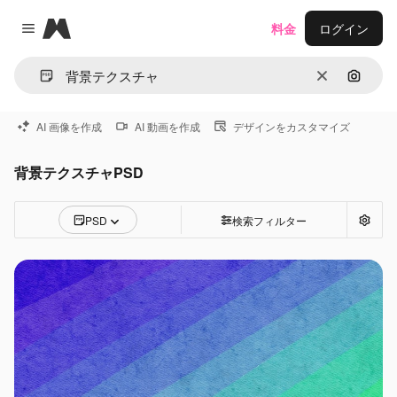
Magnific
料金
ログイン
Close menu
消去
画像で
AI 画像を作成
AI 動画を作成
デザインをカスタマイズ
背景テクスチャPSD
PSD
検索フィルター