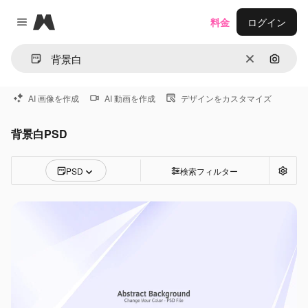
Magnific
料金
ログイン
Close menu
消去
画像で
AI 画像を作成
AI 動画を作成
デザインをカスタマイズ
背景白PSD
PSD
検索フィルター