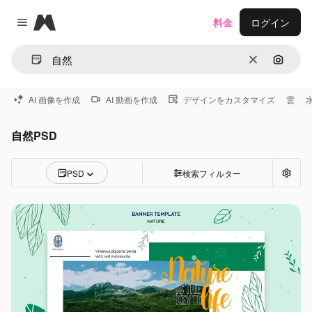
Magnific
料金
ログイン
Close menu
消去
画像で
AI 画像を作成
AI 動画を作成
デザインをカスタマイズ
雲
自然PSD
PSD
検索フィルター