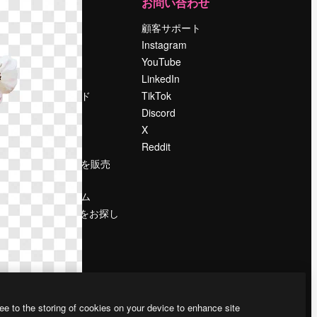
運営
お問い合わせ
料金
顧客サポート
会社概要
Instagram
Reviews
YouTube
採用情報
LinkedIn
検索トレンド
TikTok
ブログ
Discord
イベント
X
Slidesgo
Reddit
コンテンツを販売
する
プレスルーム
magnific.aiをお探し
ですか？
ee to the storing of cookies on your device to enhance site