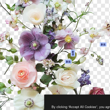
製品
はじめに
ティブ制作を導くためのプラ
Spaces
Academy
クリエイター、企業、代理
AI アシスタント
ドキュメント
含む100万人以上が利用して
AI 画像生成ツール
サポート
AI 動画生成ツール
利用規約
AI 音声合成ツール
プライバシーポリ
シー
ストックコンテン
ツ
オリジナル
新規
Claude/ChatGPT
クッキーポリシー
新
規
向けMCP
トラストセンター
エージェント
アフィリエイト
新規
API
法人向け
モバイルアプリ
すべてのMagnificツ
ール
2026
Freepik Company S.L.U.
無断複写・転載を禁じます
.
By clicking “Accept All Cookies”, you agr