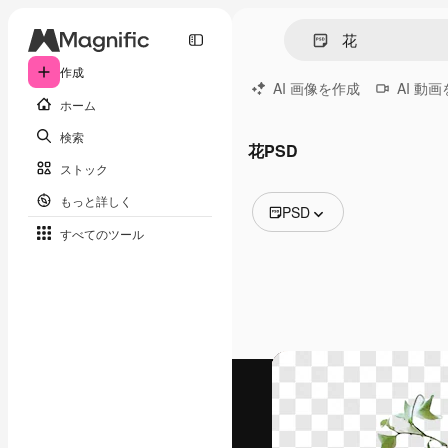
作成
AI 画像を作成
AI 動
ホーム
検索
花PSD
ストック
もっと詳しく
PSD
すべてのツール
全ての画像
ベクトル
イラスト
写真
PSD
テンプレート
モックアップ
動画
映像素材
モーショングラフィックス
動画テンプレート
アイコン
3D モデル