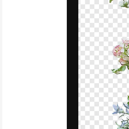
フォント
最高のクリエイ
ットフォーム。
店、スタジオを
います。
日本語
Copyright © 2010-