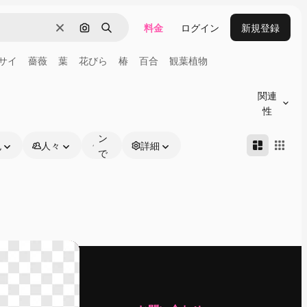
料金
ログイン
新規登録
消去
画像で検索
検索
サイ
薔薇
葉
花びら
椿
百合
観葉植物
オ
ン
関連
ラ
性
イ
ン
色
人々
詳細
で
編
集
可
能