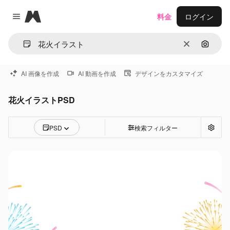
Magnific
料金
ログイン
Close menu
消去
画像で
AI 画像を作成
AI 動画を作成
デザインをカスタマイズ
花火イラストPSD
PSD
検索フィルター