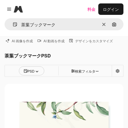
Magnific
料金
ログイン
Close menu
消去
画像で
AI 画像を作成
AI 動画を作成
デザインをカスタマイズ
茶葉ブックマークPSD
PSD
検索フィルター