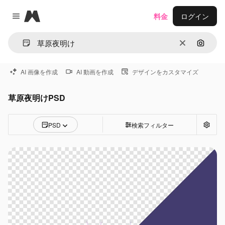
Magnific
料金
ログイン
Close menu
消去
画像で
AI 画像を作成
AI 動画を作成
デザインをカスタマイズ
草原夜明けPSD
PSD
検索フィルター