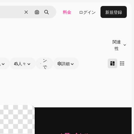
料金
ログイン
新規登録
消去
画像で検索
検索
オ
ン
関連
ラ
性
イ
ン
色
人々
詳細
で
編
集
可
能