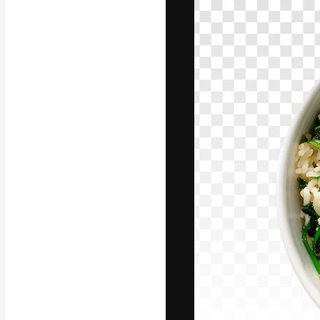
フォント
最高のクリエイ
ットフォーム。
店、スタジオを
います。
日本語
Copyright © 2010-