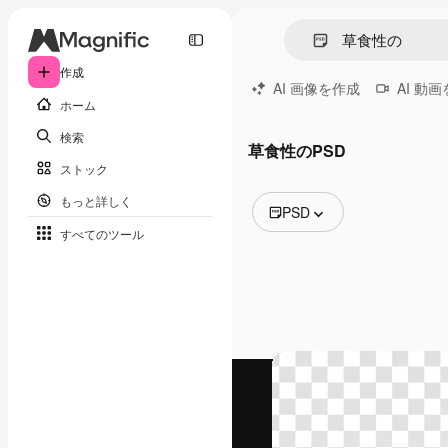
作成
AI 画像を作成
AI 動
ホーム
検索
草食性のPSD
ストック
もっと詳しく
PSD
すべてのツール
全ての画像
ベクトル
イラスト
写真
PSD
テンプレート
モックアップ
動画
映像素材
モーショングラフィックス
動画テンプレート
アイコン
3D モデル