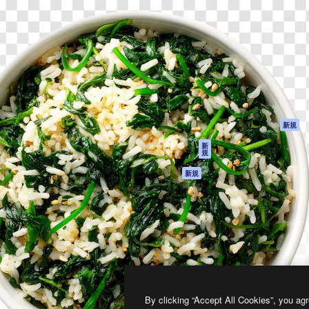
製品
はじめに
ティブ制作を導くためのプラ
Spaces
Academy
クリエイター、企業、代理
AI アシスタント
ドキュメント
含む100万人以上が利用して
AI 画像生成ツール
サポート
AI 動画生成ツール
利用規約
AI 音声合成ツール
プライバシーポリ
シー
ストックコンテン
ツ
オリジナル
新規
Claude/ChatGPT
クッキーポリシー
新
規
向けMCP
トラストセンター
エージェント
アフィリエイト
新規
API
法人向け
モバイルアプリ
すべてのMagnificツ
ール
2026
Freepik Company S.L.U.
無断複写・転載を禁じます
.
By clicking “Accept All Cookies”, you agr