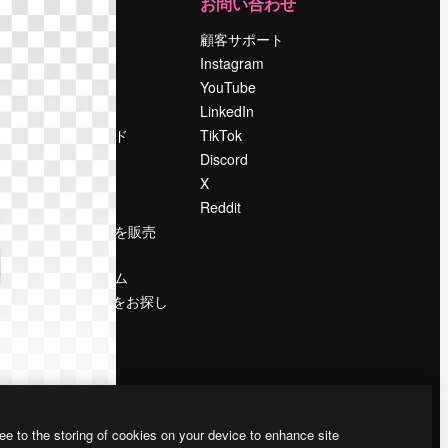
運営
お問い合わせ
料金
顧客サポート
会社概要
Instagram
Reviews
YouTube
採用情報
LinkedIn
検索トレンド
TikTok
ブログ
Discord
イベント
X
Slidesgo
Reddit
コンテンツを販売
する
プレスルーム
magnific.aiをお探し
ですか？
ee to the storing of cookies on your device to enhance site