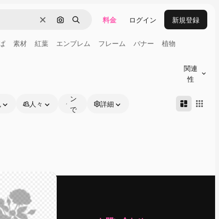
料金
ログイン
新規登録
消去
画像で検索
検索
ぱ
素材
紅葉
エンブレム
フレーム
バナー
植物
オ
ン
関連
ラ
性
イ
ン
色
人々
詳細
で
編
集
可
能