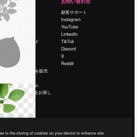
運営
お問い合わせ
料金
顧客サポート
会社概要
Instagram
Reviews
YouTube
採用情報
LinkedIn
検索トレンド
TikTok
ブログ
Discord
イベント
X
Slidesgo
Reddit
コンテンツを販売
する
プレスルーム
magnific.aiをお探し
ですか？
ee to the storing of cookies on your device to enhance site