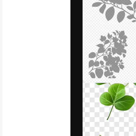
フォント
最高のクリエイ
ットフォーム。
店、スタジオを
います。
日本語
Copyright © 2010-