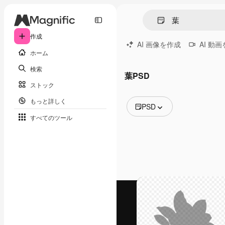
作成
AI 画像を作成
AI 動
ホーム
検索
葉PSD
ストック
もっと詳しく
PSD
すべてのツール
全ての画像
ベクトル
イラスト
写真
PSD
テンプレート
モックアップ
動画
映像素材
モーショングラフィックス
動画テンプレート
アイコン
3D モデル