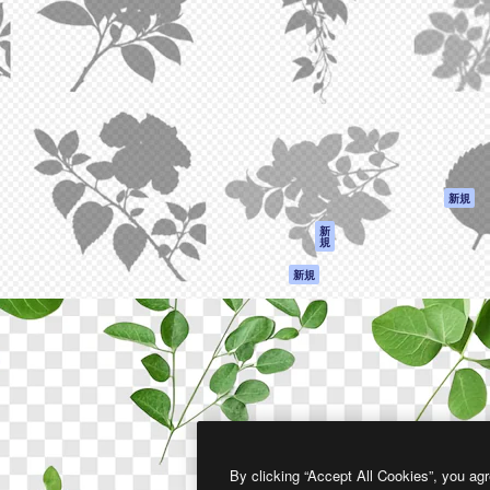
製品
はじめに
ティブ制作を導くためのプラ
Spaces
Academy
クリエイター、企業、代理
AI アシスタント
ドキュメント
含む100万人以上が利用して
AI 画像生成ツール
サポート
AI 動画生成ツール
利用規約
AI 音声合成ツール
プライバシーポリ
シー
ストックコンテン
ツ
オリジナル
新規
Claude/ChatGPT
クッキーポリシー
新
規
向けMCP
トラストセンター
エージェント
アフィリエイト
新規
API
法人向け
モバイルアプリ
すべてのMagnificツ
ール
2026
Freepik Company S.L.U.
無断複写・転載を禁じます
.
By clicking “Accept All Cookies”, you agr