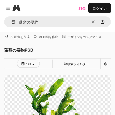
Magnific
料金
ログイン
Close menu
消去
画像で
AI 画像を作成
AI 動画を作成
デザインをカスタマイズ
藻類の要約PSD
PSD
検索フィルター