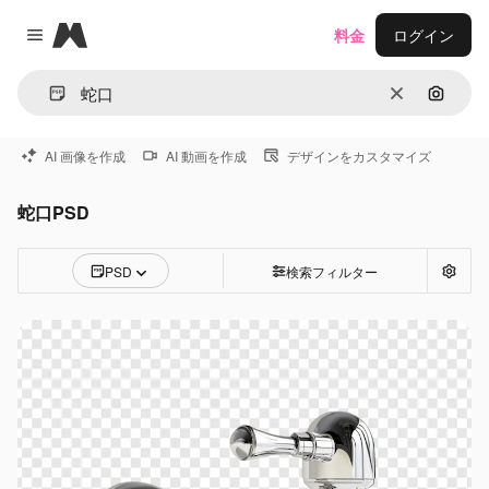
Magnific
料金
ログイン
Close menu
消去
画像で
AI 画像を作成
AI 動画を作成
デザインをカスタマイズ
蛇口PSD
PSD
検索フィルター