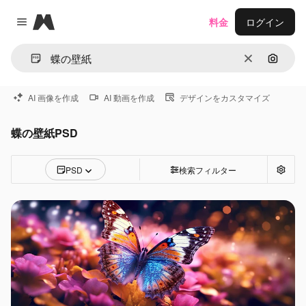
Magnific
料金
ログイン
Close menu
消去
画像で
AI 画像を作成
AI 動画を作成
デザインをカスタマイズ
蝶の壁紙PSD
PSD
検索フィルター