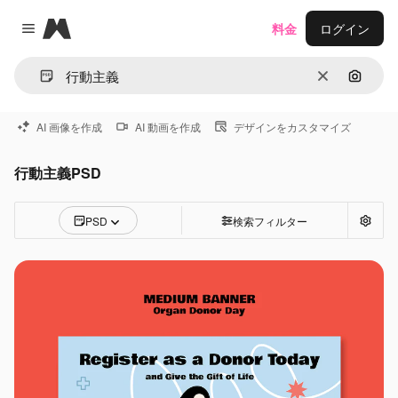
Magnific
料金
ログイン
Close menu
消去
画像で
AI 画像を作成
AI 動画を作成
デザインをカスタマイズ
行動主義PSD
PSD
検索フィルター