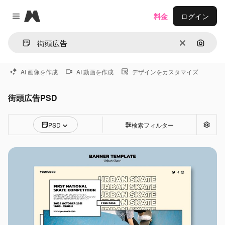
Magnific
料金
ログイン
Close menu
消去
画像で
AI 画像を作成
AI 動画を作成
デザインをカスタマイズ
街頭広告PSD
PSD
検索フィルター