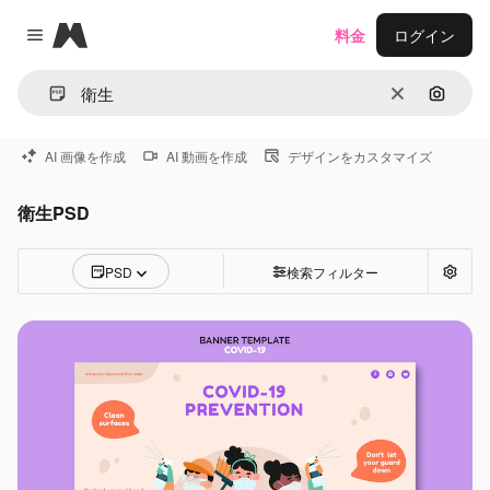
Magnific
料金
ログイン
Close menu
消去
画像で
AI 画像を作成
AI 動画を作成
デザインをカスタマイズ
衛生PSD
PSD
検索フィルター