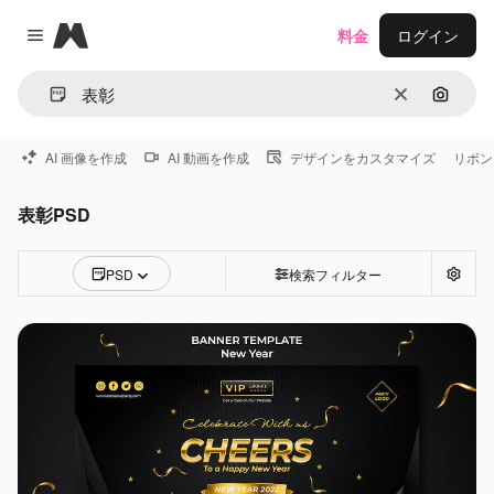
Magnific
料金
ログイン
Close menu
消去
画像で
AI 画像を作成
AI 動画を作成
デザインをカスタマイズ
リボン
表彰PSD
PSD
検索フィルター