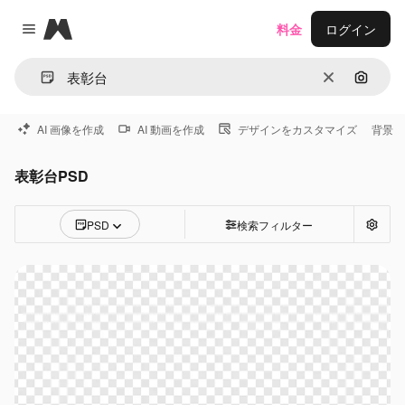
Magnific
料金
ログイン
Close menu
消去
画像で
AI 画像を作成
AI 動画を作成
デザインをカスタマイズ
背景
表彰台PSD
PSD
検索フィルター