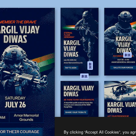
製品
はじめに
ティブ制作を導くためのプラ
Spaces
Academy
クリエイター、企業、代理
AI アシスタント
ドキュメント
含む100万人以上が利用して
AI 画像生成ツール
サポート
AI 動画生成ツール
利用規約
AI 音声合成ツール
プライバシーポリ
シー
ストックコンテン
ツ
オリジナル
新規
Claude/ChatGPT
クッキーポリシー
新
規
向けMCP
トラストセンター
エージェント
アフィリエイト
新規
API
法人向け
モバイルアプリ
すべてのMagnificツ
ール
2026
Freepik Company S.L.U.
無断複写・転載を禁じます
.
By clicking “Accept All Cookies”, you agr