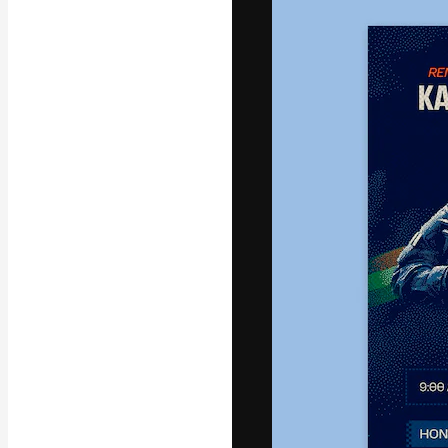
フォント
最高のクリエイ
ットフォーム。
店、スタジオを
います。
日本語
Copyright © 2010-