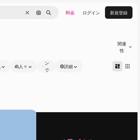
料金
ログイン
新規登録
消去
画像で検索
検索
オ
ン
関連
ラ
性
イ
ン
色
人々
詳細
で
編
集
可
能