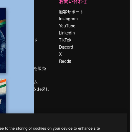
運営
お問い合わせ
料金
顧客サポート
会社概要
Instagram
Reviews
YouTube
採用情報
LinkedIn
検索トレンド
TikTok
ブログ
Discord
イベント
X
Slidesgo
Reddit
コンテンツを販売
する
プレスルーム
magnific.aiをお探し
ですか？
ee to the storing of cookies on your device to enhance site