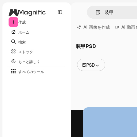
作成
AI 画像を作成
AI 動
ホーム
検索
装甲PSD
ストック
もっと詳しく
PSD
すべてのツール
全ての画像
ベクトル
イラスト
写真
PSD
テンプレート
モックアップ
動画
映像素材
モーショングラフィックス
動画テンプレート
アイコン
3D モデル