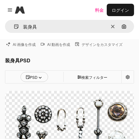
Magnific
料金
ログイン
Close menu
消去
画像で
AI 画像を作成
AI 動画を作成
デザインをカスタマイズ
装身具PSD
PSD
検索フィルター