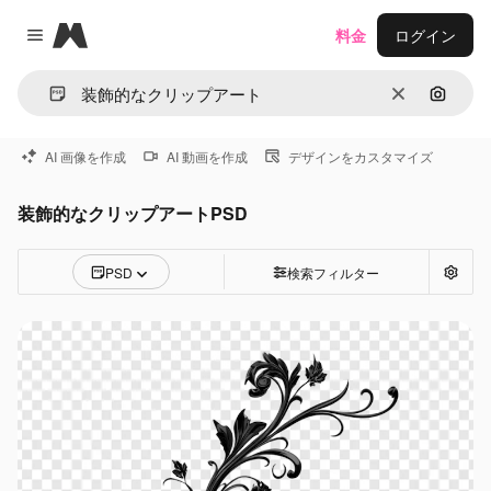
Magnific
料金
ログイン
Close menu
消去
画像で
AI 画像を作成
AI 動画を作成
デザインをカスタマイズ
装飾的なクリップアートPSD
PSD
検索フィルター