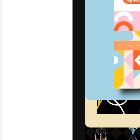
フォント
最高のクリエイ
ットフォーム。
店、スタジオを
います。
日本語
Copyright © 2010-