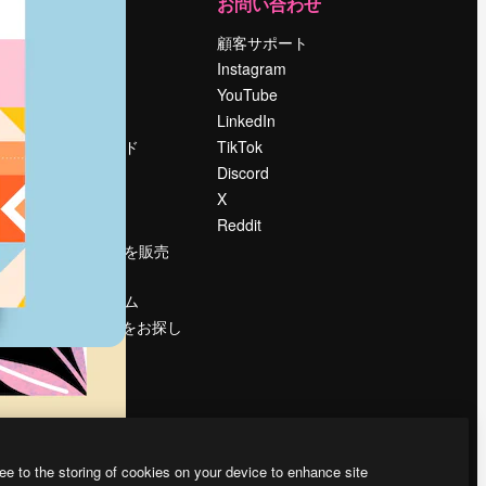
運営
お問い合わせ
料金
顧客サポート
会社概要
Instagram
Reviews
YouTube
採用情報
LinkedIn
検索トレンド
TikTok
ブログ
Discord
イベント
X
Slidesgo
Reddit
コンテンツを販売
する
プレスルーム
magnific.aiをお探し
ですか？
ee to the storing of cookies on your device to enhance site