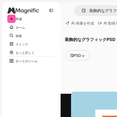
作成
AI 画像を作成
AI 動
ホーム
検索
装飾的なグラフィックPSD
ストック
もっと詳しく
PSD
すべてのツール
全ての画像
ベクトル
イラスト
写真
PSD
テンプレート
モックアップ
動画
映像素材
モーショングラフィックス
動画テンプレート
アイコン
3D モデル