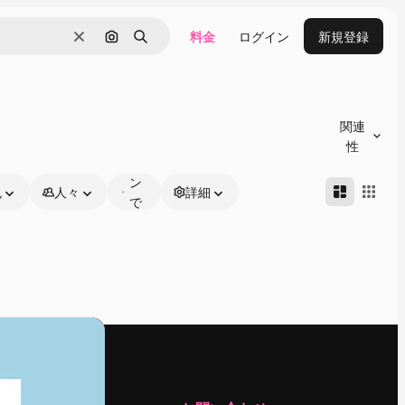
料金
ログイン
新規登録
消去
画像で検索
検索
オ
ン
関連
ラ
性
イ
ン
色
人々
詳細
で
編
集
可
能