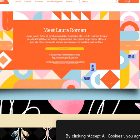
製品
はじめに
ティブ制作を導くためのプラ
Spaces
Academy
クリエイター、企業、代理
AI アシスタント
ドキュメント
含む100万人以上が利用して
AI 画像生成ツール
サポート
AI 動画生成ツール
利用規約
AI 音声合成ツール
プライバシーポリ
シー
ストックコンテン
ツ
オリジナル
新規
Claude/ChatGPT
クッキーポリシー
新
規
向けMCP
トラストセンター
エージェント
アフィリエイト
新規
API
法人向け
モバイルアプリ
すべてのMagnificツ
ール
2026
Freepik Company S.L.U.
無断複写・転載を禁じます
.
By clicking “Accept All Cookies”, you agr