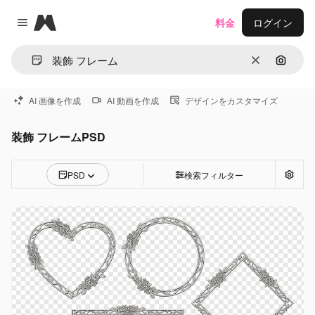
Magnific
料金
ログイン
Close menu
消去
画像で
AI 画像を作成
AI 動画を作成
デザインをカスタマイズ
装飾 フレームPSD
PSD
検索フィルター