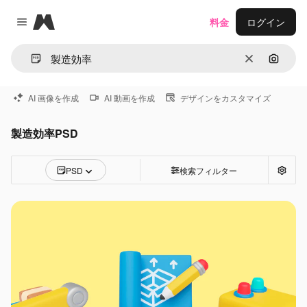
Magnific
料金
ログイン
Close menu
消去
画像で
AI 画像を作成
AI 動画を作成
デザインをカスタマイズ
製造効率PSD
PSD
検索フィルター