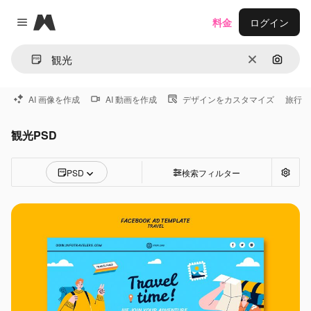
Magnific
料金
ログイン
Close menu
消去
画像で
AI 画像を作成
AI 動画を作成
デザインをカスタマイズ
旅行
観光PSD
PSD
検索フィルター