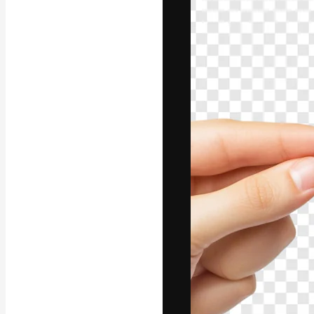
フォント
最高のクリエイ
ットフォーム。
店、スタジオを
います。
日本語
Copyright © 2010-