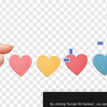
製品
はじめに
ティブ制作を導くためのプラ
Spaces
Academy
クリエイター、企業、代理
AI アシスタント
ドキュメント
含む100万人以上が利用して
AI 画像生成ツール
サポート
AI 動画生成ツール
利用規約
AI 音声合成ツール
プライバシーポリ
シー
ストックコンテン
ツ
オリジナル
新規
Claude/ChatGPT
クッキーポリシー
新
規
向けMCP
トラストセンター
エージェント
アフィリエイト
新規
API
法人向け
モバイルアプリ
すべてのMagnificツ
ール
2026
Freepik Company S.L.U.
無断複写・転載を禁じます
.
By clicking “Accept All Cookies”, you agr