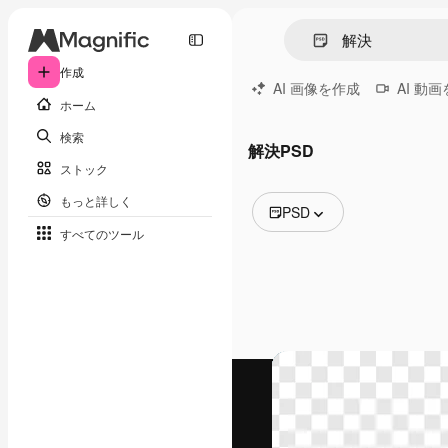
作成
AI 画像を作成
AI 動
ホーム
検索
解決PSD
ストック
もっと詳しく
PSD
すべてのツール
全ての画像
ベクトル
イラスト
写真
PSD
テンプレート
モックアップ
動画
映像素材
モーショングラフィックス
動画テンプレート
アイコン
3D モデル