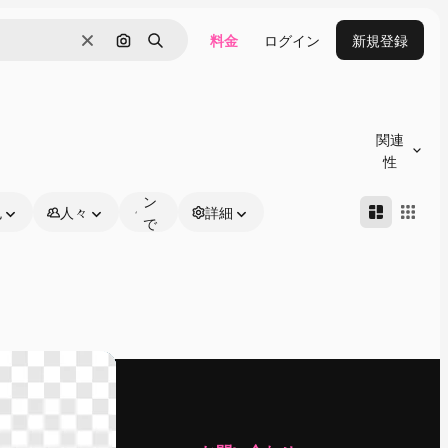
料金
ログイン
新規登録
消去
画像で検索
検索
オ
ン
関連
ラ
性
イ
ン
色
人々
詳細
で
編
集
可
能