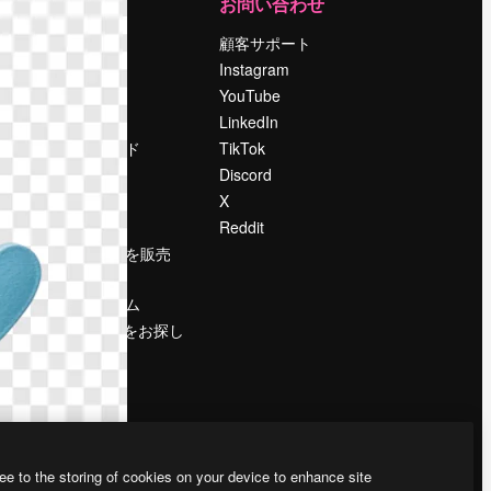
運営
お問い合わせ
料金
顧客サポート
会社概要
Instagram
Reviews
YouTube
採用情報
LinkedIn
検索トレンド
TikTok
ブログ
Discord
イベント
X
Slidesgo
Reddit
コンテンツを販売
する
プレスルーム
magnific.aiをお探し
ですか？
ee to the storing of cookies on your device to enhance site