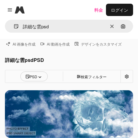
Magnific
料金
ログイン
Close menu
消去
画像で
AI 画像を作成
AI 動画を作成
デザインをカスタマイズ
詳細な雲psdPSD
PSD
検索フィルター