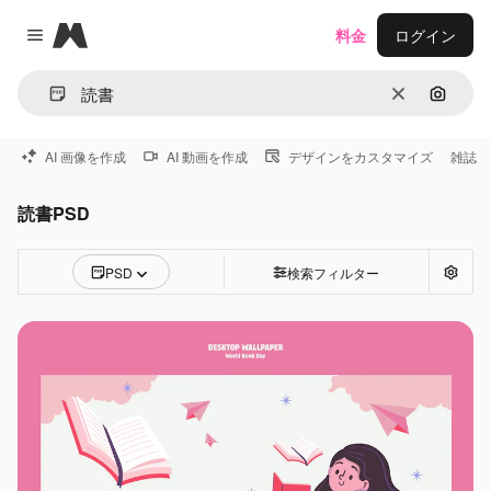
Magnific
料金
ログイン
Close menu
消去
画像で
AI 画像を作成
AI 動画を作成
デザインをカスタマイズ
雑誌
読書PSD
PSD
検索フィルター