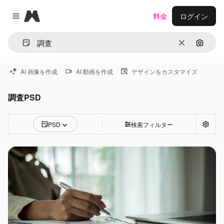
Magnific
料金
ログイン
Close menu
消去
画像で
AI 画像を作成
AI 動画を作成
デザインをカスタマイズ
調査PSD
PSD
検索フィルター