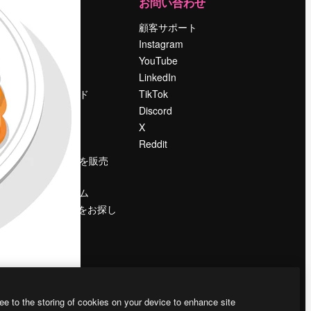
運営
お問い合わせ
料金
顧客サポート
会社概要
Instagram
Reviews
YouTube
採用情報
LinkedIn
検索トレンド
TikTok
ブログ
Discord
イベント
X
Slidesgo
Reddit
コンテンツを販売
する
プレスルーム
magnific.aiをお探し
ですか？
ee to the storing of cookies on your device to enhance site