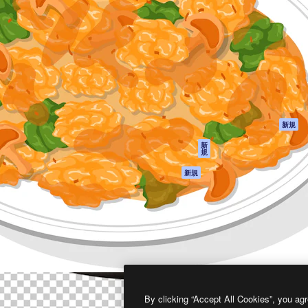
製品
はじめに
ティブ制作を導くためのプラ
Spaces
Academy
クリエイター、企業、代理
AI アシスタント
ドキュメント
含む100万人以上が利用して
AI 画像生成ツール
サポート
AI 動画生成ツール
利用規約
AI 音声合成ツール
プライバシーポリ
シー
ストックコンテン
ツ
オリジナル
新規
Claude/ChatGPT
クッキーポリシー
新
規
向けMCP
トラストセンター
エージェント
アフィリエイト
新規
API
法人向け
モバイルアプリ
すべてのMagnificツ
ール
2026
Freepik Company S.L.U.
無断複写・転載を禁じます
.
By clicking “Accept All Cookies”, you agr