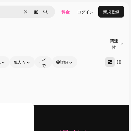
料金
ログイン
新規登録
消去
画像で検索
検索
オ
ン
関連
ラ
性
イ
ン
色
人々
詳細
で
編
集
可
能