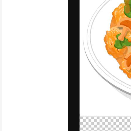
フォント
最高のクリエイ
ットフォーム。
店、スタジオを
います。
日本語
Copyright © 2010-