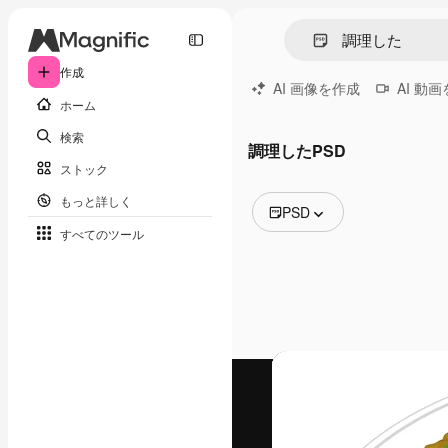
作成
AI 画像を作成
AI 動
ホーム
検索
調理したPSD
ストック
もっと詳しく
PSD
すべてのツール
全ての画像
ベクトル
イラスト
写真
PSD
テンプレート
モックアップ
動画
映像素材
モーショングラフィックス
動画テンプレート
アイコン
3D モデル