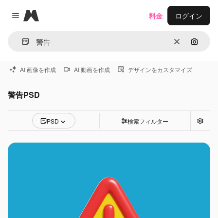
Magnific
料金
ログイン
Close menu
消去
画像で
AI 画像を作成
AI 動画を作成
デザインをカスタマイズ
警告PSD
PSD
検索フィルター