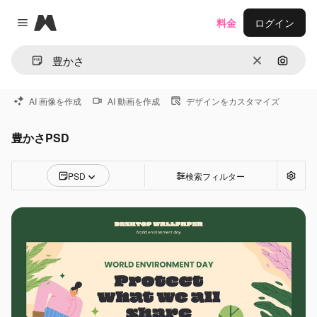
Magnific
料金
ログイン
Close menu
消去
画像で
AI 画像を作成
AI 動画を作成
デザインをカスタマイズ
豊かさPSD
PSD
検索フィルター