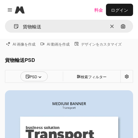
Magnific
料金
ログイン
Close menu
消去
画像で
AI 画像を作成
AI 動画を作成
デザインをカスタマイズ
貨物輸送PSD
PSD
検索フィルター