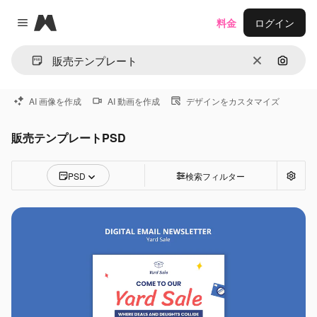
Magnific
料金
ログイン
Close menu
消去
画像で
AI 画像を作成
AI 動画を作成
デザインをカスタマイズ
販売テンプレートPSD
PSD
検索フィルター