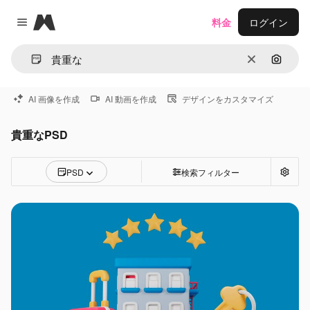
Magnific
料金
ログイン
Close menu
消去
画像で
AI 画像を作成
AI 動画を作成
デザインをカスタマイズ
貴重なPSD
PSD
検索フィルター