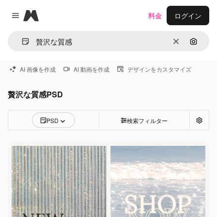
Magnific
料金
ログイン
Close menu
消去
画像で
AI 画像を作成
AI 動画を作成
デザインをカスタマイズ
贅沢な質感PSD
PSD
検索フィルター