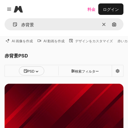
Magnific
料金
ログイン
Close menu
消去
画像で
AI 画像を作成
AI 動画を作成
デザインをカスタマイズ
赤いカ
赤背景PSD
PSD
検索フィルター