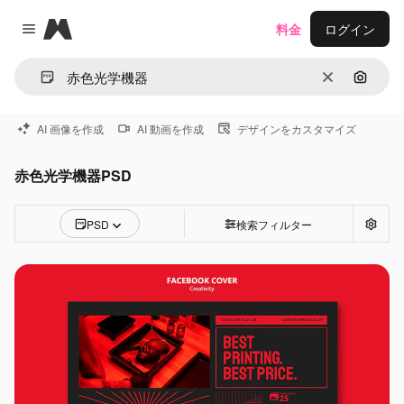
Magnific
料金
ログイン
Close menu
消去
画像で
AI 画像を作成
AI 動画を作成
デザインをカスタマイズ
赤色光学機器PSD
PSD
検索フィルター