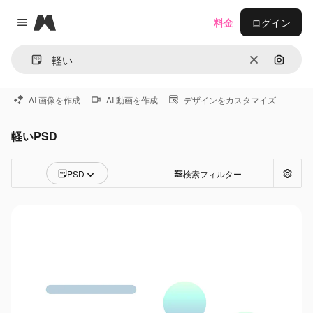
Magnific
料金
ログイン
Close menu
消去
画像で
AI 画像を作成
AI 動画を作成
デザインをカスタマイズ
軽いPSD
PSD
検索フィルター