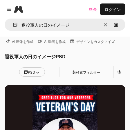
Magnific
料金
ログイン
Close menu
消去
画像で
AI 画像を作成
AI 動画を作成
デザインをカスタマイズ
退役軍人の日のイメージPSD
PSD
検索フィルター