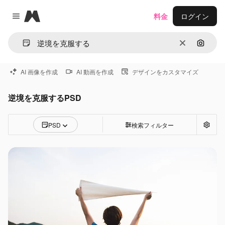
Magnific
料金
ログイン
Close menu
消去
画像で
AI 画像を作成
AI 動画を作成
デザインをカスタマイズ
逆境を克服するPSD
PSD
検索フィルター