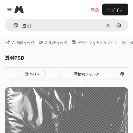
Magnific
料金
ログイン
Close menu
消去
画像で
AI 画像を作成
AI 動画を作成
デザインをカスタマイズ
光
透明PSD
PSD
検索フィルター