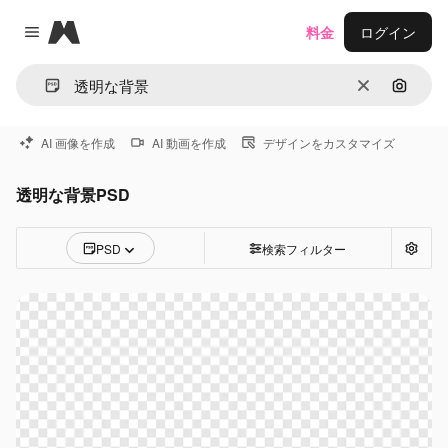
Magnific
料金
ログイン
Close menu
消去
画像で
AI 画像を作成
AI 動画を作成
デザインをカスタマイズ
透明な背景PSD
PSD
検索フィルター