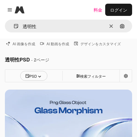
Magnific
料金
ログイン
Close menu
消去
画像で
AI 画像を作成
AI 動画を作成
デザインをカスタマイズ
透明性PSD
- 2ページ
PSD
検索フィルター