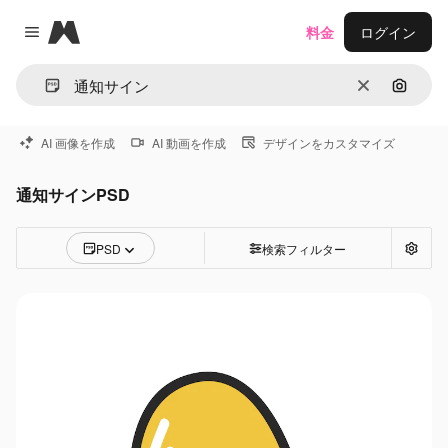
Magnific
料金
ログイン
Close menu
消去
画像で
AI 画像を作成
AI 動画を作成
デザインをカスタマイズ
通知サインPSD
PSD
検索フィルター