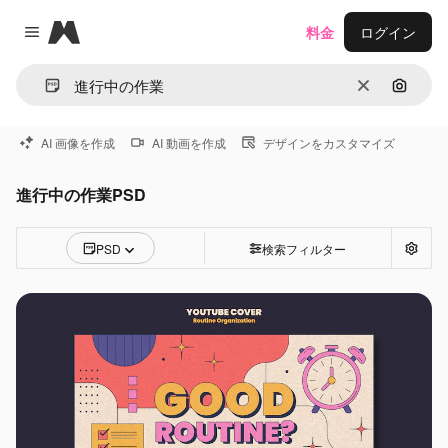
Magnific
料金
ログイン
Close menu
消去
画像で
AI 画像を作成
AI 動画を作成
デザインをカスタマイズ
進行中の作業PSD
PSD
検索フィルター