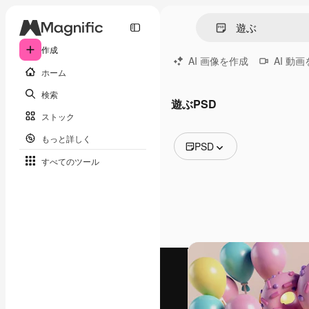
作成
AI 画像を作成
AI 動
ホーム
検索
遊ぶPSD
ストック
もっと詳しく
PSD
すべてのツール
全ての画像
ベクトル
イラスト
写真
PSD
テンプレート
モックアップ
動画
映像素材
モーショングラフィックス
動画テンプレート
アイコン
3D モデル