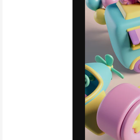
フォント
最高のクリエイ
ットフォーム。
店、スタジオを
います。
日本語
Copyright © 2010-