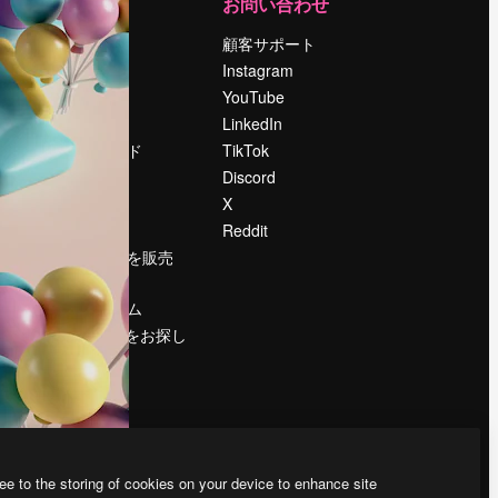
運営
お問い合わせ
料金
顧客サポート
会社概要
Instagram
Reviews
YouTube
採用情報
LinkedIn
検索トレンド
TikTok
ブログ
Discord
イベント
X
Slidesgo
Reddit
コンテンツを販売
する
プレスルーム
magnific.aiをお探し
ですか？
ee to the storing of cookies on your device to enhance site