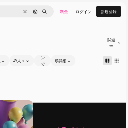
料金
ログイン
新規登録
消去
画像で検索
検索
オ
ン
関連
ラ
性
イ
ン
色
人々
詳細
で
編
集
可
能