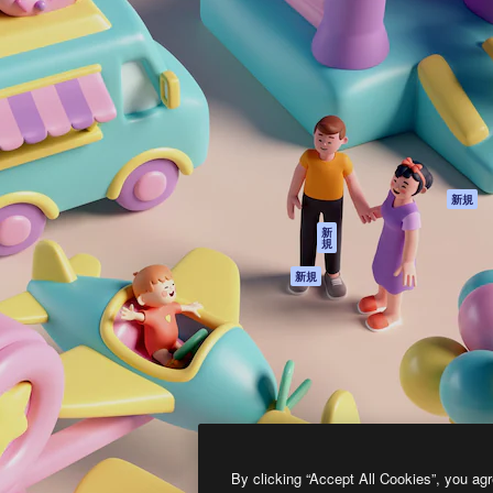
製品
はじめに
ティブ制作を導くためのプラ
Spaces
Academy
クリエイター、企業、代理
AI アシスタント
ドキュメント
含む100万人以上が利用して
AI 画像生成ツール
サポート
AI 動画生成ツール
利用規約
AI 音声合成ツール
プライバシーポリ
シー
ストックコンテン
ツ
オリジナル
新規
Claude/ChatGPT
クッキーポリシー
新
規
向けMCP
トラストセンター
エージェント
アフィリエイト
新規
API
法人向け
モバイルアプリ
すべてのMagnificツ
ール
2026
Freepik Company S.L.U.
無断複写・転載を禁じます
.
By clicking “Accept All Cookies”, you agr