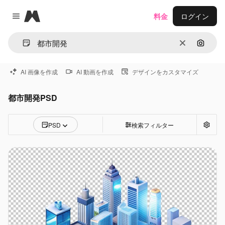
Magnific
料金
ログイン
Close menu
消去
画像で
AI 画像を作成
AI 動画を作成
デザインをカスタマイズ
都市開発PSD
PSD
検索フィルター